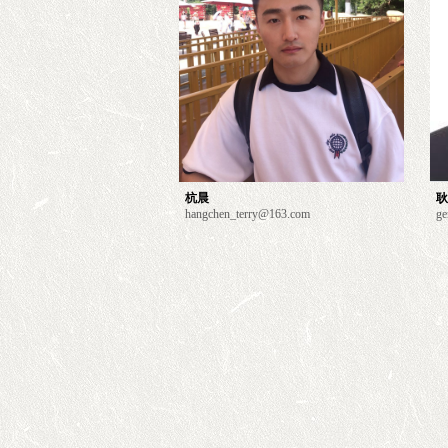
杭晨
耿
hangchen_terry@163.com
ge