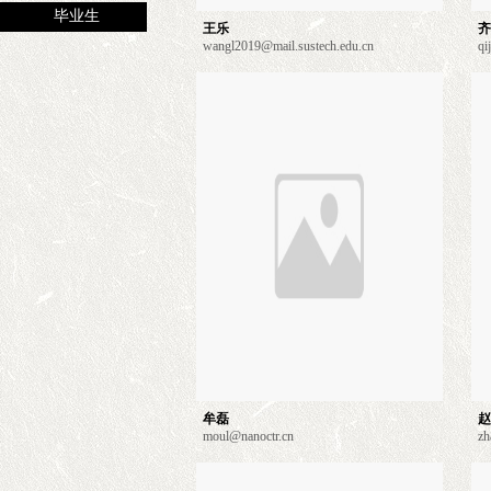
毕业生
王乐
齐
wangl2019@mail.sustech.edu.cn
qi
牟磊
赵
moul@nanoctr.cn
zh